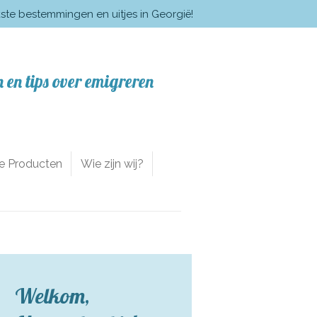
kste bestemmingen en uitjes in Georgië!
 en tips over emigreren
te Producten
Wie zijn wij?
Welkom,