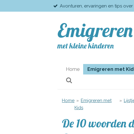
Avonturen, ervaringen en tips over
Ga
direct
naar
Emigreren
de
hoofdinhoud
met kleine kinderen
Home
Emigreren met Ki
Home
»
Emigreren met
»
Lijstj
Kids
De 10 woorden di