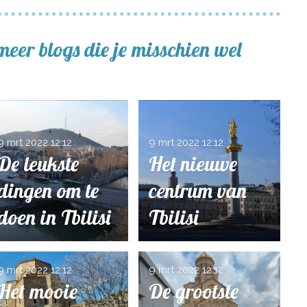
meer blogs die je misschien wel
9 mrt 2022
12:12
9 mrt 2022
12:12
De leukste
Het nieuwe
dingen om te
centrum van
doen in Tbilisi
Tbilisi
9 mrt 2022
12:12
9 mrt 2022
12:12
Het mooie
De grootste