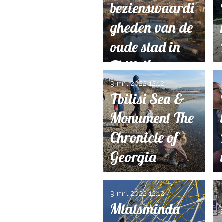
bezienswaardi
gheden van de
oude stad in
Tbilisi!
9 mrt 2022
12:12
Tbilisi Sea &
Monument The
Chronicle of
Georgia
9 mrt 2022
12:12
Mtatsminda