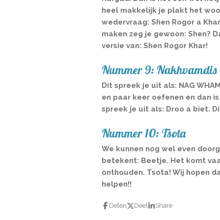
heel makkelijk je plakt het woor
wedervraag: Shen Rogor a Khar?
maken zeg je gewoon: Shen? Dat
versie van: Shen Rogor Khar!
Nummer 9: Nakhvamdis
Dit spreek je uit als: NAG WHAM
en paar keer oefenen en dan is
spreek je uit als: Droo a biet. 
Nummer 10: Tsota
We kunnen nog wel even doorga
betekent: Beetje. Het komt vaa
onthouden. Tsota! Wij hopen da
helpen!!
Delen
Deel
Share