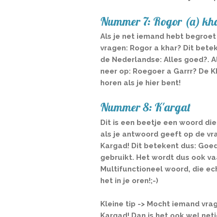
Nummer 7: Rogor (a) kh
Als je net iemand hebt begroet 
vragen: Rogor a khar? Dit betek
de Nederlandse: Alles goed?. Al
neer op: Roegoer a Garrr? De KH
horen als je hier bent!
Nummer 8: K'argat
Dit is een beetje een woord die
als je antwoord geeft op de vra
Kargad! Dit betekent dus: Goe
gebruikt. Het wordt dus ook va
Multifunctioneel woord, die e
het in je oren!;-)
Kleine tip -> Mocht iemand vrage
Kargad! Dan is het ook wel netj