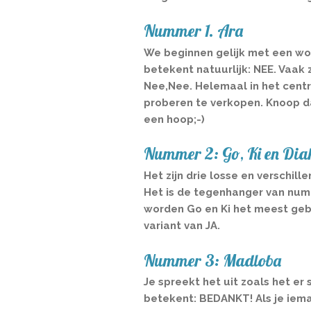
Nummer 1. Ara
We beginnen gelijk met een woo
betekent natuurlijk: NEE. Vaak
Nee,Nee. Helemaal in het centr
proberen te verkopen. Knoop da
een hoop;-)
Nummer 2: Go, Ki en Dia
Het zijn drie losse en verschi
Het is de tegenhanger van numme
worden Go en Ki het meest gebru
variant van JA.
Nummer 3: Madloba
Je spreekt het uit zoals het er
betekent: BEDANKT! Als je iema