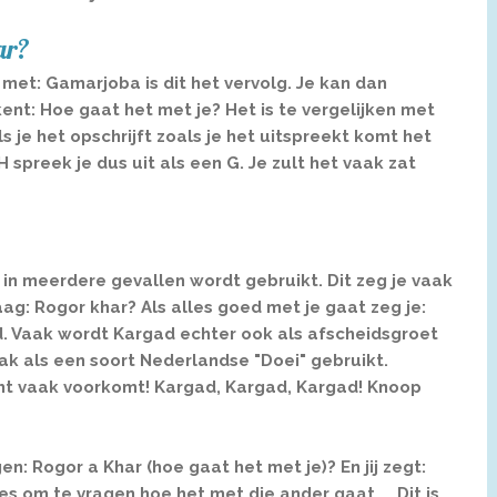
ar?
met: Gamarjoba is dit het vervolg. Je kan dan
ent: Hoe gaat het met je? Het is te vergelijken met
s je het opschrijft zoals je het uitspreekt komt het
 spreek je dus uit als een G. Je zult het vaak zat
 in meerdere gevallen wordt gebruikt. Dit zeg je vaak
ag: Rogor khar? Als alles goed met je gaat zeg je:
d. Vaak wordt Kargad echter ook als afscheidsgroet
ak als een soort Nederlandse "Doei" gebruikt.
cht vaak voorkomt! Kargad, Kargad, Kargad! Knoop
n: Rogor a Khar (hoe gaat het met je)? En jij zegt:
es om te vragen hoe het met die ander gaat.... Dit is