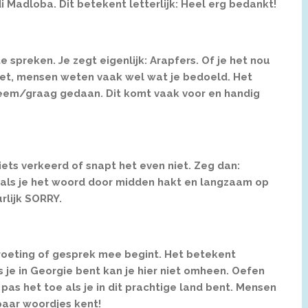
di Madloba. Dit betekent letterlijk: Heel erg bedankt!
te spreken. Je zegt eigenlijk: Arapfers. Of je het nou
iet, mensen weten vaak wel wat je bedoeld. Het
eem/graag gedaan. Dit komt vaak voor en handig
iets verkeerd of snapt het even niet. Zeg dan:
I als je het woord door midden hakt en langzaam op
rlijk SORRY.
roeting of gesprek mee begint. Het betekent
 je in Georgie bent kan je hier niet omheen. Oefen
as het toe als je in dit prachtige land bent. Mensen
paar woordjes kent!