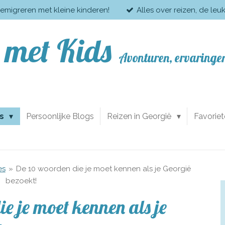
 emigreren met kleine kinderen!
Alles over reizen, de leu
 met Kids
Avonturen, ervaringen
ds
Persoonlijke Blogs
Reizen in Georgië
Favorie
es
»
De 10 woorden die je moet kennen als je Georgië
bezoekt!
e je moet kennen als je