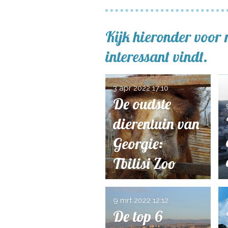
Kijk hieronder voor 
interessant vindt.
3 apr 2022
17:10
De oudste
dierentuin van
Georgie:
Tbilisi Zoo
9 mrt 2022
12:12
De top 6