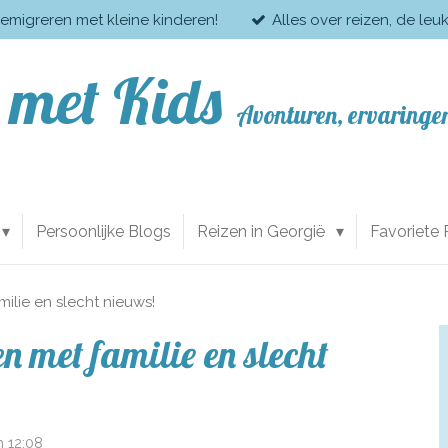
 emigreren met kleine kinderen!
Alles over reizen, de leu
 met Kids
Avonturen, ervaringen
Persoonlijke Blogs
Reizen in Georgië
Favoriete
ilie en slecht nieuws!
 met familie en slecht
 12:08