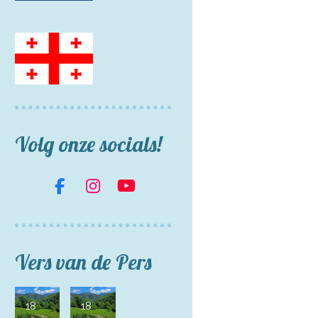
Volg onze socials!
F
I
Y
a
n
o
c
s
u
e
t
T
b
a
u
Vers van de Pers
o
g
b
o
r
e
k
a
18
18
m