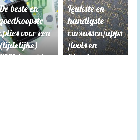
De beste en
Leukste en
goedkoopste
handigste
opties voor een
cursussen/apps
(tijdelijke)
/tools en
SIM-kaart in
filmpjes om
Georgië!
Georgisch te
leren!