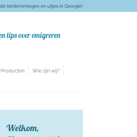
kste bestemmingen en uitjes in Georgië!
n tips over emigreren
e Producten
Wie zijn wij?
Welkom,