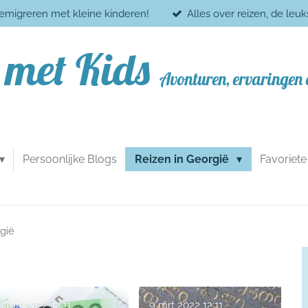
 emigreren met kleine kinderen!
Alles over reizen, de leu
 met Kids
Avonturen, ervaringen e
Persoonlijke Blogs
Reizen in Georgië
Favoriet
gië
9 mrt 2022
12:11
9 mrt 2022
12:11