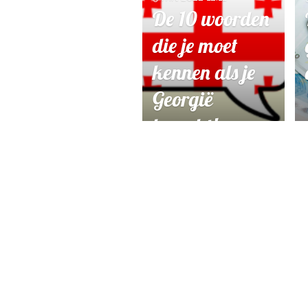
De 10 woorden
die je moet
kennen als je
Georgië
bezoekt!