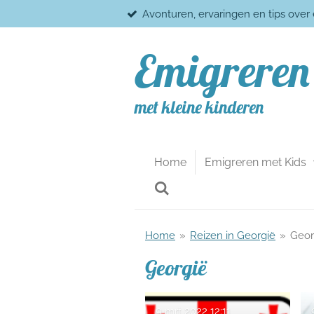
Avonturen, ervaringen en tips over
Ga
direct
naar
Emigreren
de
hoofdinhoud
met kleine kinderen
Home
Emigreren met Kids
Home
»
Reizen in Georgië
»
Geor
Georgië
9 mrt 2022
12:11