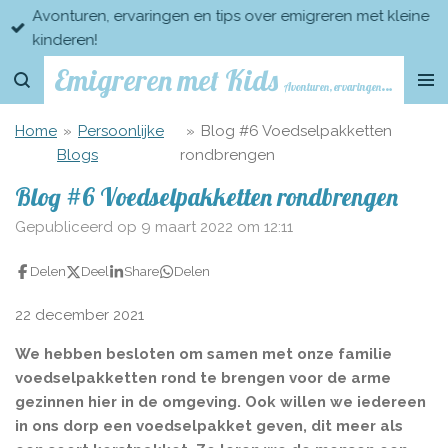
Avonturen, ervaringen en tips over emigreren met kleine
Ga
kinderen!
direct
naar
Emigreren met Kids
Avonturen, ervaringen en tips over emigreren met kleine kinderen
de
hoofdinhoud
Home
»
Persoonlijke
»
Blog #6 Voedselpakketten
Blogs
rondbrengen
Blog #6 Voedselpakketten rondbrengen
Gepubliceerd op 9 maart 2022 om 12:11
Delen
Deel
Share
Delen
22 december 2021
We hebben besloten om samen met onze familie
voedselpakketten rond te brengen voor de arme
gezinnen hier in de omgeving. Ook willen we iedereen
in ons dorp een voedselpakket geven, dit meer als