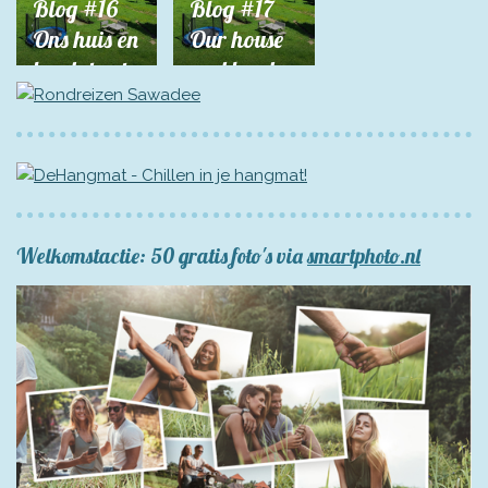
Blog #16
Blog #17
Ons huis en
Our house
land staat
and land
te koop!
are for
sale!
Welkomstactie: 50 gratis foto's via
smartphoto.nl