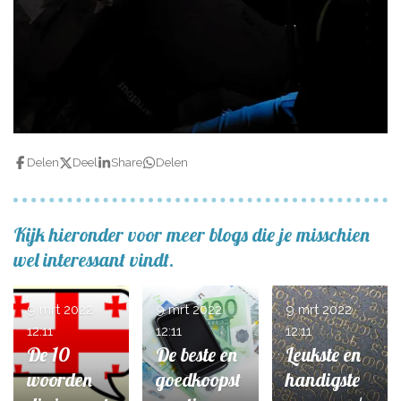
Delen
Deel
Share
Delen
Kijk hieronder voor meer blogs die je misschien
wel interessant vindt.
9 mrt 2022
9 mrt 2022
9 mrt 2022
12:11
12:11
12:11
De 10
De beste en
Leukste en
woorden
goedkoopst
handigste