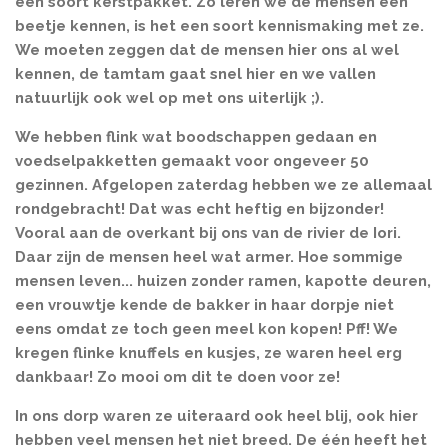
een soort kerstpakket. Zo leren we de mensen een
beetje kennen, is het een soort kennismaking met ze.
We moeten zeggen dat de mensen hier ons al wel
kennen, de tamtam gaat snel hier en we vallen
natuurlijk ook wel op met ons uiterlijk ;).
We hebben flink wat boodschappen gedaan en
voedselpakketten gemaakt voor ongeveer 50
gezinnen. Afgelopen zaterdag hebben we ze allemaal
rondgebracht! Dat was echt heftig en bijzonder!
Vooral aan de overkant bij ons van de rivier de Iori.
Daar zijn de mensen heel wat armer. Hoe sommige
mensen leven... huizen zonder ramen, kapotte deuren,
een vrouwtje kende de bakker in haar dorpje niet
eens omdat ze toch geen meel kon kopen! Pff! We
kregen flinke knuffels en kusjes, ze waren heel erg
dankbaar! Zo mooi om dit te doen voor ze!
In ons dorp waren ze uiteraard ook heel blij, ook hier
hebben veel mensen het niet breed. De één heeft het