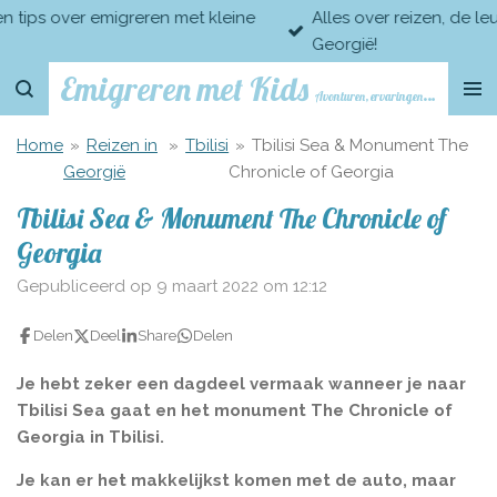
Alles over reizen, de leukste bestemmingen en uitjes in
Ga
Georgië!
direct
naar
Emigreren met Kids
Avonturen, ervaringen en tips over emigreren met kleine kinderen
de
hoofdinhoud
Home
»
Reizen in
»
Tbilisi
»
Tbilisi Sea & Monument The
Georgië
Chronicle of Georgia
Tbilisi Sea & Monument The Chronicle of
Georgia
Gepubliceerd op 9 maart 2022 om 12:12
Delen
Deel
Share
Delen
Je hebt zeker een dagdeel vermaak wanneer je naar
Tbilisi Sea gaat en het monument The Chronicle of
Georgia in Tbilisi.
Je kan er het makkelijkst komen met de auto, maar