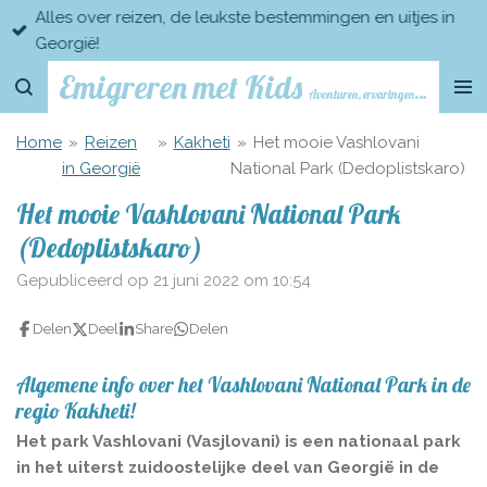
Avonturen, ervaringen en tips over emigreren met kleine
Ga
kinderen!
direct
naar
Emigreren met Kids
Avonturen, ervaringen en tips over emigreren met kleine kinderen
de
hoofdinhoud
Home
»
Reizen
»
Kakheti
»
Het mooie Vashlovani
in Georgië
National Park (Dedoplistskaro)
Het mooie Vashlovani National Park
(Dedoplistskaro)
Gepubliceerd op 21 juni 2022 om 10:54
Delen
Deel
Share
Delen
Algemene info over het Vashlovani National Park in de
regio Kakheti!
Het
park Vashlovani (Vasjlovani) is een nationaal park
in het uiterst zuidoostelijke deel van Georgië in de