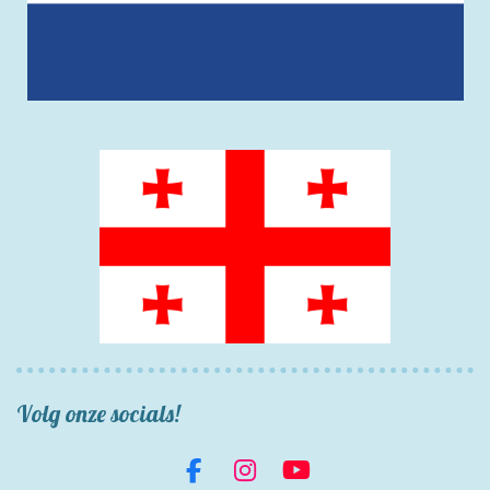
Volg onze socials!
F
I
Y