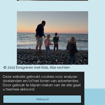
© 2022 Emigreren met Kids, A
lle rechten
voorbehouden.
Klik hier voor de disclaimer
Deze website gebruikt cookies voor analyse-
Powered by
JouwWeb
doeleinden en/of het tonen van advertenties.
Door gebruik te blijven maken van de site gaat
u hiermee akkoord.
Akkoord
E-mailadres
Kaart