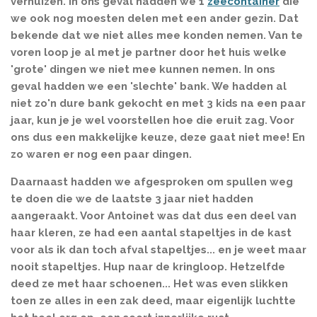
verhuizen. In ons geval hadden we 1
zeecontainer
die
we ook nog moesten delen met een ander gezin. Dat
bekende dat we niet alles mee konden nemen. Van te
voren loop je al met je partner door het huis welke
'grote' dingen we niet mee kunnen nemen. In ons
geval hadden we een 'slechte' bank. We hadden al
niet zo'n dure bank gekocht en met 3 kids na een paar
jaar, kun je je wel voorstellen hoe die eruit zag. Voor
ons dus een makkelijke keuze, deze gaat niet mee! En
zo waren er nog een paar dingen.
Daarnaast hadden we afgesproken om spullen weg
te doen die we de laatste 3 jaar niet hadden
aangeraakt. Voor Antoinet was dat dus een deel van
haar kleren, ze had een aantal stapeltjes in de kast
voor als ik dan toch afval stapeltjes... en je weet maar
nooit stapeltjes. Hup naar de kringloop. Hetzelfde
deed ze met haar schoenen... Het was even slikken
toen ze alles in een zak deed, maar eigenlijk luchtte