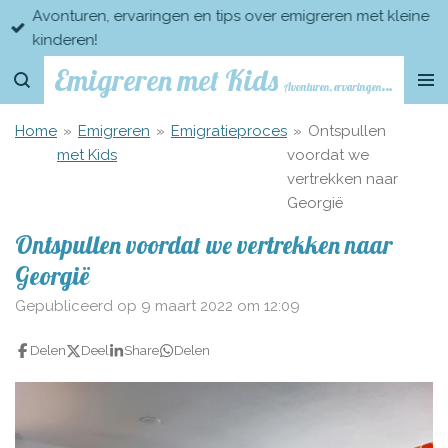
Avonturen, ervaringen en tips over emigreren met kleine
Ga
kinderen!
direct
naar
Emigreren met Kids
Avonturen, ervaringen en tips over emigreren met kleine kinderen
de
hoofdinhoud
Home
»
Emigreren
»
Emigratieproces
»
Ontspullen
met Kids
voordat we
vertrekken naar
Georgië
Ontspullen voordat we vertrekken naar
Georgië
Gepubliceerd op 9 maart 2022 om 12:09
Delen
Deel
Share
Delen